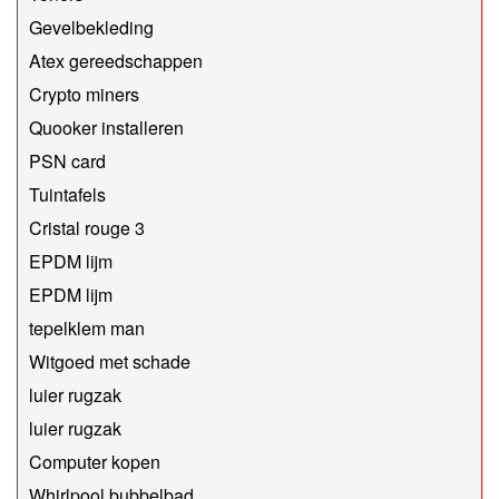
Gevelbekleding
Atex gereedschappen
Crypto miners
Quooker installeren
PSN card
Tuintafels
Cristal rouge 3
EPDM lijm
EPDM lijm
tepelklem man
Witgoed met schade
luier rugzak
luier rugzak
Computer kopen
Whirlpool bubbelbad