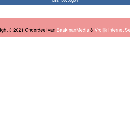
Link toevoegen
ight © 2021 Onderdeel van
BaakmanMedia
&
Vrolijk Internet S