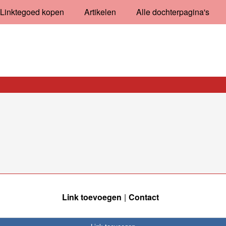
Linktegoed kopen
Artikelen
Alle dochterpagina's
Link toevoegen
Contact