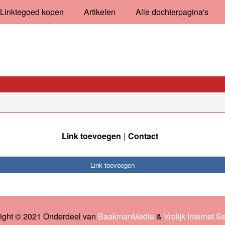
Linktegoed kopen
Artikelen
Alle dochterpagina's
Link toevoegen
Contact
Link toevoegen
ight © 2021 Onderdeel van
BaakmanMedia
&
Vrolijk Internet S