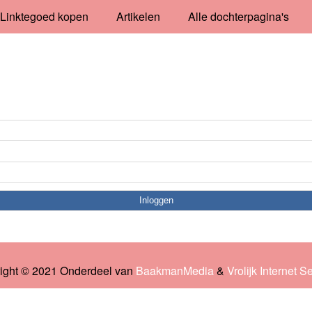
Linktegoed kopen
Artikelen
Alle dochterpagina's
ight © 2021 Onderdeel van
BaakmanMedia
&
Vrolijk Internet S