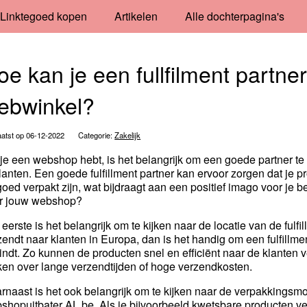
Linktegoed kopen
Artikelen
Alle dochterpagina's
oe kan je een fullfilment partne
ebwinkel?
atst op 06-12-2022
Categorie:
Zakelijk
 je een webshop hebt, is het belangrijk om een goede partner te
klanten. Een goede fulfillment partner kan ervoor zorgen dat je p
goed verpakt zijn, wat bijdraagt aan een positief imago voor je bed
r jouw webshop?
 eerste is het belangrijk om te kijken naar de locatie van de fulfi
zendt naar klanten in Europa, dan is het handig om een fulfillme
indt. Zo kunnen de producten snel en efficiënt naar de klanten
en over lange verzendtijden of hoge verzendkosten.
rnaast is het ook belangrijk om te kijken naar de verpakkingsmo
shopuitbater AL.be
. Als je bijvoorbeeld kwetsbare producten ve