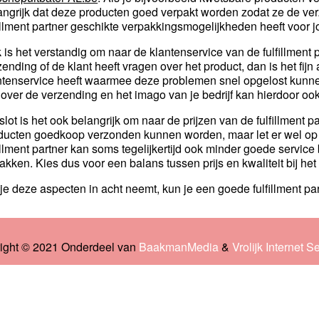
angrijk dat deze producten goed verpakt worden zodat ze de verz
fillment partner geschikte verpakkingsmogelijkheden heeft voor 
 is het verstandig om naar de klantenservice van de fulfillment p
zending of de klant heeft vragen over het product, dan is het fijn
ntenservice heeft waarmee deze problemen snel opgelost kunne
n over de verzending en het imago van je bedrijf kan hierdoor oo
slot is het ook belangrijk om naar de prijzen van de fulfillment part
ducten goedkoop verzonden kunnen worden, maar let er wel op da
fillment partner kan soms tegelijkertijd ook minder goede servic
pakken. Kies dus voor een balans tussen prijs en kwaliteit bij het 
 je deze aspecten in acht neemt, kun je een goede fulfillment pa
ight © 2021 Onderdeel van
BaakmanMedia
&
Vrolijk Internet S