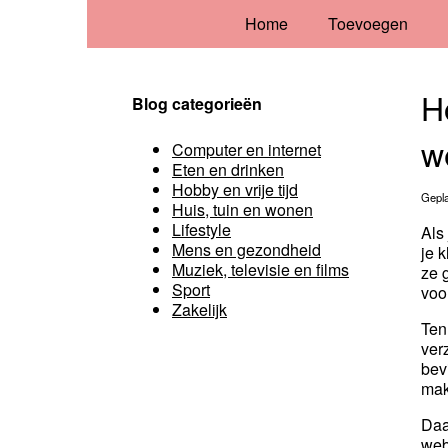
Home
Toevoegen
H
Blog categorieën
w
Computer en internet
Eten en drinken
Hobby en vrije tijd
Gepla
Huis, tuin en wonen
Lifestyle
Als
Mens en gezondheid
je 
Muziek, televisie en films
ze 
Sport
voo
Zakelijk
Ten
ver
bev
mak
Daa
web