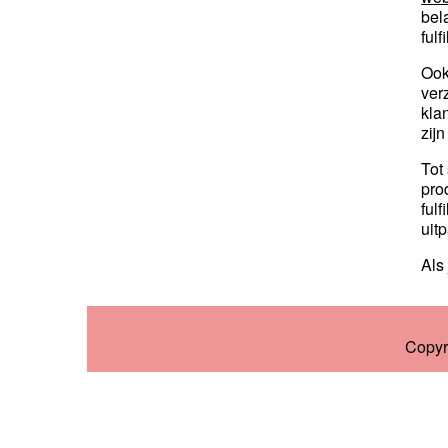
bel
ful
Ook
ver
kla
zij
Tot 
pro
ful
uit
Als
Copyr