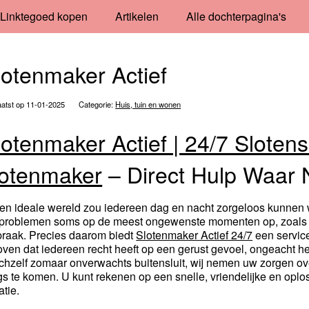
Linktegoed kopen
Artikelen
Alle dochterpagina's
lotenmaker Actief
atst op 11-01-2025
Categorie:
Huis, tuin en wonen
lotenmaker Actief | 24/7 Slotens
lotenmaker
– Direct Hulp Waar 
een ideale wereld zou iedereen dag en nacht zorgeloos kunne
tproblemen soms op de meest ongewenste momenten op, zoals ’s
praak. Precies daarom biedt
Slotenmaker Actief 24/7
een service
oven dat iedereen recht heeft op een gerust gevoel, ongeacht het t
ichzelf zomaar onverwachts buitensluit, wij nemen uw zorgen ove
gs te komen. U kunt rekenen op een snelle, vriendelijke en oplo
atie.