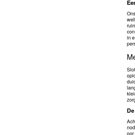
Ee
Ons
wel
rui
con
in 
per
Me
Slo
opl
dui
lan
kle
zor
De
Ach
nod
oor