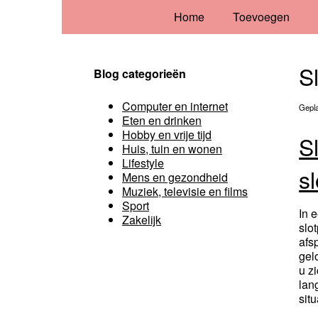
Home
Toevoegen
S
Blog categorieën
Computer en internet
Gepla
Eten en drinken
Hobby en vrije tijd
S
Huis, tuin en wonen
Lifestyle
s
Mens en gezondheid
Muziek, televisie en films
Sport
In 
Zakelijk
slo
afs
gel
u z
lan
situ