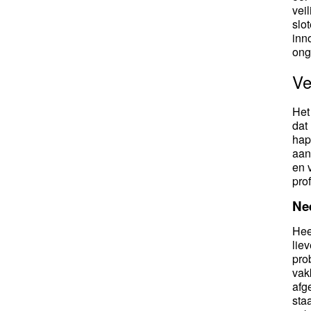
vei
slo
inn
ong
Ve
Het
dat
hap
aan
en 
pro
Ne
Hee
lie
pro
vak
afg
sta