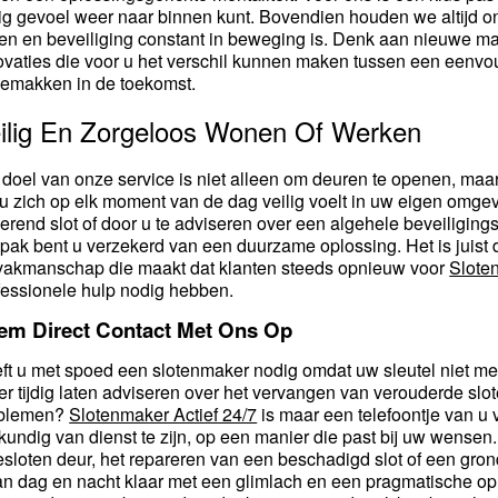
lig gevoel weer naar binnen kunt. Bovendien houden we altijd 
ten en beveiliging constant in beweging is. Denk aan nieuwe ma
ovaties die voor u het verschil kunnen maken tussen een eenvo
emakken in de toekomst.
ilig En Zorgeloos Wonen Of Werken
 doel van onze service is niet alleen om deuren te openen, maa
 u zich op elk moment van de dag veilig voelt in uw eigen omgev
erend slot of door u te adviseren over een algehele beveiligin
pak bent u verzekerd van een duurzame oplossing. Het is juist d
vakmanschap die maakt dat klanten steeds opnieuw voor
Slote
fessionele hulp nodig hebben.
em Direct Contact Met Ons Op
ft u met spoed een slotenmaker nodig omdat uw sleutel niet meer
ver tijdig laten adviseren over het vervangen van verouderde sl
blemen?
Slotenmaker Actief 24/7
is maar een telefoontje van u ve
kundig van dienst te zijn, op een manier die past bij uw wensen
esloten deur, het repareren van een beschadigd slot of een gro
an dag en nacht klaar met een glimlach en een pragmatische op