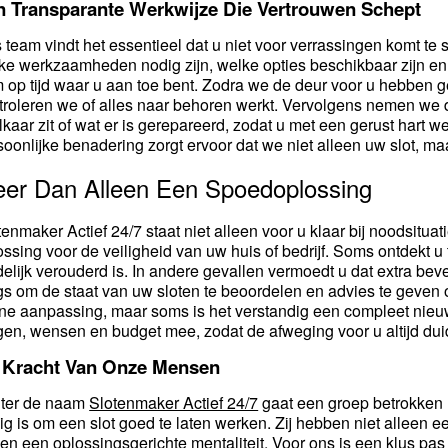
n Transparante Werkwijze Die Vertrouwen Schept
 team vindt het essentieel dat u niet voor verrassingen komt te
ke werkzaamheden nodig zijn, welke opties beschikbaar zijn en 
m op tijd waar u aan toe bent. Zodra we de deur voor u hebben 
troleren we of alles naar behoren werkt. Vervolgens nemen we d
elkaar zit of wat er is gerepareerd, zodat u met een gerust hart 
soonlijke benadering zorgt ervoor dat we niet alleen uw slot, m
er Dan Alleen Een Spoedoplossing
tenmaker Actief 24/7 staat niet alleen voor u klaar bij noodsituat
ossing voor de veiligheid van uw huis of bedrijf. Soms ontdekt u 
delijk verouderd is. In andere gevallen vermoedt u dat extra beve
gs om de staat van uw sloten te beoordelen en advies te geven o
ine aanpassing, maar soms is het verstandig een compleet nieuw
gen, wensen en budget mee, zodat de afweging voor u altijd duidel
 Kracht Van Onze Mensen
ter de naam
Slotenmaker Actief 24/7
gaat een groep betrokken m
ig is om een slot goed te laten werken. Zij hebben niet alleen e
 en een oplossingsgerichte mentaliteit. Voor ons is een klus p